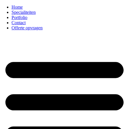
Ga
Home
naar
Specialiteiten
de
Portfolio
inhoud
Contact
Offerte opvragen