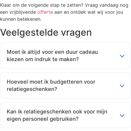
Klaar om de volgende stap te zetten? Vraag vandaag nog
een vrijblijvende
offerte
aan en ontdek wat wij voor jou
kunnen betekenen.
Veelgestelde vragen
Moet ik altijd voor een duur cadeau
kiezen om indruk te maken?
Zeker niet. Het gaat om de gedachte en de
bruikbaarheid. Een slim gekozen, gepersonaliseerd
Hoeveel moet ik budgetteren voor
geschenk zoals een mooie
pen
of een unieke
relatiegeschenken?
sleutelhanger
kan meer waarde hebben dan een duur
cadeau dat in de la belandt. Kwaliteit en relevantie
Er is geen vast bedrag. Het hangt af van je doelen,
zijn belangrijker dan de prijs.
je doelgroep en je bedrijf. Een goede start is om te
Kan ik relatiegeschenken ook voor mijn
kijken naar de belastingregels, zoals de btw-drempel
eigen personeel gebruiken?
van 227 euro per persoon per jaar. Bepaal daarna
hoeveel klanten je wilt bereiken en kies een