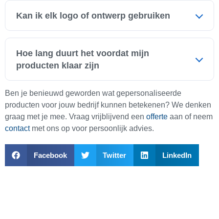
product, de techniek en het aantal dat je bestelt. We
Kan ik elk logo of ontwerp gebruiken
hebben opties voor elk budget. Zelfs met een kleine
investering kun je al een grote impact maken.
Ja, in principe wel. We helpen je graag om ervoor te
zorgen dat jouw logo of ontwerp er perfect uitziet op
Hoe lang duurt het voordat mijn
het gekozen product. We denken met je mee over de
producten klaar zijn
beste aanpak voor een professioneel resultaat.
De levertijd verschilt per product en bestelling. We
Ben je benieuwd geworden wat gepersonaliseerde
staan bekend om onze snelle service en doen er alles
producten voor jouw bedrijf kunnen betekenen? We denken
aan om jouw bestelling op tijd te leveren. Heb je een
graag met je mee. Vraag vrijblijvend een
offerte
aan of neem
deadline? Laat het ons weten, dan kijken we samen
contact
met ons op voor persoonlijk advies.
naar de mogelijkheden.
Facebook
Twitter
LinkedIn