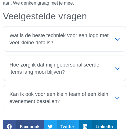
aan. We denken graag met je mee.
Veelgestelde vragen
Wat is de beste techniek voor een logo met
veel kleine details?
Voor logo’s met veel details of kleurverloop is
transferdruk meestal de beste keuze. Deze techniek
Hoe zorg ik dat mijn gepersonaliseerde
zorgt ervoor dat alle fijne lijntjes en kleuren goed
items lang mooi blijven?
zichtbaar zijn op het eindproduct.
Kies voor een duurzame techniek zoals borduren en
volg de wasinstructies goed op. Materialen van hoge
Kan ik ook voor een klein team of een klein
kwaliteit gaan vanzelfsprekend langer mee, dus let
evenement bestellen?
daar ook op bij je keuze.
Ja zeker. We helpen zowel grote organisaties als
kleinere bedrijven. Neem gerust
contact
met ons op
Facebook
Twitter
LinkedIn
om te bespreken wat de mogelijkheden zijn voor jouw