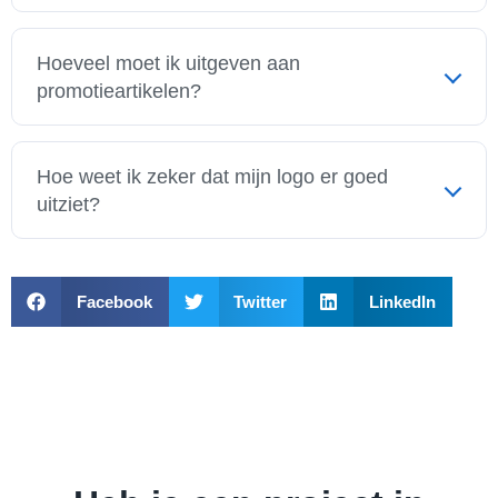
Het beste artikel hangt af van jouw doel, je doelgroep
en je budget. Een handige pen kan perfect zijn voor
Hoeveel moet ik uitgeven aan
een groot evenement, terwijl een luxe geborduurde
promotieartikelen?
pet beter past als cadeau voor je beste klanten.
Je hoeft niet direct veel geld uit te geven. Begin klein
met een product dat goed bij je bedrijf past. Onthoud
Hoe weet ik zeker dat mijn logo er goed
dat de kwaliteit en het nut van het product belangrijker
uitziet?
zijn dan de prijs.
Een goed ontwerp is cruciaal. Wij helpen je altijd om
ervoor te zorgen dat je logo professioneel en duidelijk
Facebook
Twitter
LinkedIn
op het product komt te staan. We denken met je mee
en sturen altijd een voorbeeld voordat we beginnen.
Wil je hierover sparren,
neem dan contact met ons op
.