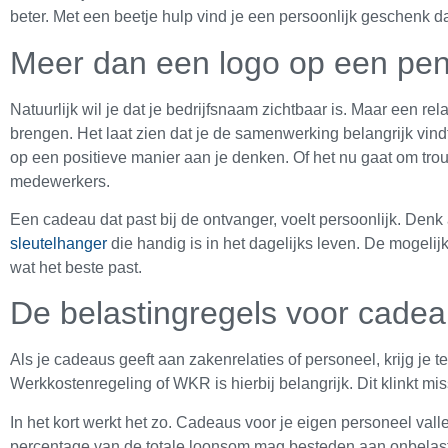
beter. Met een beetje hulp vind je een persoonlijk geschenk da
Meer dan een logo op een pe
Natuurlijk wil je dat je bedrijfsnaam zichtbaar is. Maar een r
brengen. Het laat zien dat je de samenwerking belangrijk vin
op een positieve manier aan je denken. Of het nu gaat om tro
medewerkers.
Een cadeau dat past bij de ontvanger, voelt persoonlijk. Den
sleutelhanger
die handig is in het dagelijks leven. De mogel
wat het beste past.
De belastingregels voor cadea
Als je cadeaus geeft aan zakenrelaties of personeel, krijg je 
Werkkostenregeling of WKR is hierbij belangrijk. Dit klinkt mi
In het kort werkt het zo. Cadeaus voor je eigen personeel val
percentage van de totale loonsom mag besteden aan onbelaste