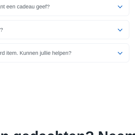
lant een cadeau geef?
t algemeen aftrekbaar als zakelijke kosten. Ze vallen
al bedoeld is voor je eigen personeel. We kunnen je
n?
nodig heeft. Voor veel van onze producten zijn ook
 dan kijken we samen naar de beste optie voor jou.
rd item. Kunnen jullie helpen?
ns standaardassortiment bieden we veel mogelijkheden
t ontwerpen dat perfect aansluit bij jouw wensen en je