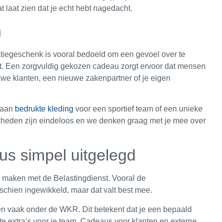
t laat zien dat je echt hebt nagedacht.
n
elatiegeschenk is vooral bedoeld om een gevoel over te
dt. Een zorgvuldig gekozen cadeau zorgt ervoor dat mensen
uwe klanten, een nieuwe zakenpartner of je eigen
k aan
bedrukte kleding
voor een sportief team of een unieke
ijkheden zijn eindeloos en we denken graag met je mee over
us simpel uitgelegd
te maken met de Belastingdienst. Vooral de
sschien ingewikkeld, maar dat valt best mee.
len vaak onder de WKR. Dit betekent dat je een bepaald
 extra’s voor je team. Cadeaus voor klanten en externe